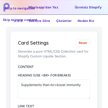
Whatsapp'dan Yaz
Ücretsiz Shopify
Skip to navigation
Skip to main content
S.S.S
Sektöre Göre
Çözümler
Neden Biz
Card Settings
Reset
Generate a pure HTML/CSS Collection card for
Shopify Custom Liquide Section.
CONTENT
HEADING (USE <BR> FOR BREAKS)
LINK TEXT