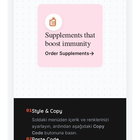
Supplements that
boost immunity
→
Order Supplements
Style & Copy
01
Soldaki menüden içerik ve renklerinizi
ayarlayın, ardından aşağıdaki
Copy
Code
butonuna basın.
Paste Code
02