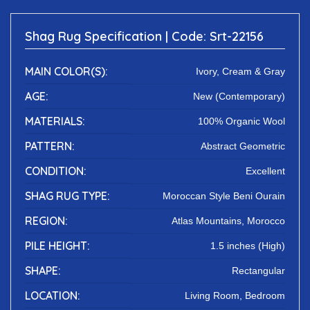
Shag Rug Specification | Code: Srt-22156
MAIN COLOR(S):
Ivory, Cream & Gray
AGE:
New (Contemporary)
MATERIALS:
100% Organic Wool
PATTERN:
Abstract Geometric
CONDITION:
Excellent
SHAG RUG TYPE:
Moroccan Style Beni Ourain
REGION:
Atlas Mountains, Morocco
PILE HEIGHT:
1.5 inches (High)
SHAPE:
Rectangular
LOCATION:
Living Room, Bedroom