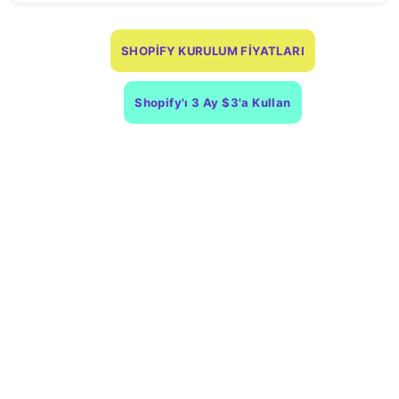
SHOPİFY KURULUM FİYATLARI
Shopify'ı 3 Ay $3'a Kullan
Onaylı Shopify Türkiye Partneriyiz *
⭐⭐⭐⭐⭐