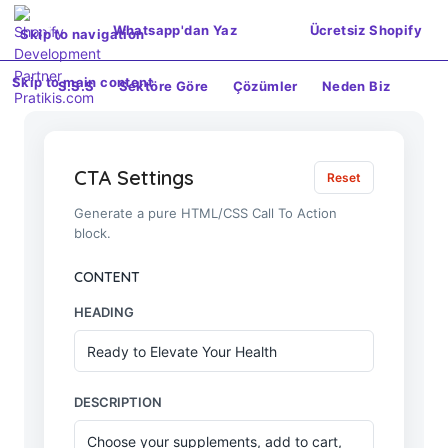
Whatsapp'dan Yaz
Ücretsiz Shopify
Skip to navigation
Skip to main content
S.S.S
Sektöre Göre
Çözümler
Neden Biz
CTA Settings
Reset
Generate a pure HTML/CSS Call To Action
block.
CONTENT
HEADING
DESCRIPTION