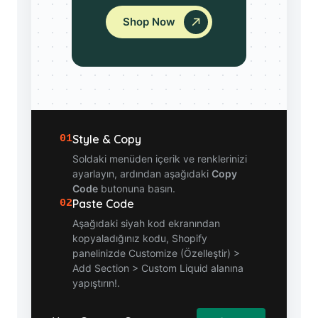
Shop Now
Style & Copy
01
Soldaki menüden içerik ve renklerinizi
ayarlayın, ardından aşağıdaki
Copy
Code
butonuna basın.
Paste Code
02
Aşağıdaki siyah kod ekranından
kopyaladığınız kodu, Shopify
panelinizde Customize (Özelleştir) >
Add Section > Custom Liquid alanına
yapıştırın!.