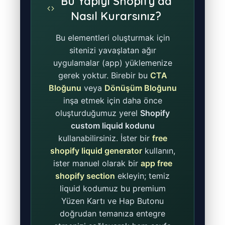
Bu Yapıyı Shopify'da
Nasıl Kurarsınız?
Bu elementleri oluşturmak için
sitenizi yavaşlatan ağır
uygulamalar (app) yüklemenize
gerek yoktur. Birebir bu
CTA
Bloğunu
veya
Dönüşüm Bloğunu
inşa etmek için daha önce
oluşturduğumuz yerel
Shopify
custom liquid kodunu
kullanabilirsiniz. İster bir
free
shopify liquid generator
kullanın,
ister manuel olarak bir
app free
shopify section
ekleyin; temiz
liquid kodumuz bu premium
Yüzen Kartı ve Hap Butonu
doğrudan temanıza entegre